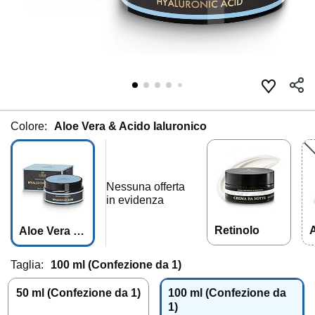
Colore:
Aloe Vera & Acido Ialuronico
Nessuna offerta
in evidenza
Retinolo
A
Aloe Vera &
c
Acido Ialuro
c
nico
Taglia:
100 ml (Confezione da 1)
50 ml (Confezione da 1)
100 ml (Confezione da
1)