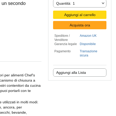
Quantità:
in un secondo
Quantità:
1
Aggiungi al carrello
Acquista ora
Speditore /
Amazon UK
Venditore
Garanzia legale
Disponibile
Pagamento
Transazione
sicura
Aggiungi alla Lista
ori per alimenti Chef's
ccanismo di chiusura a
stri contenitori da cucina
puoi portarli con te
 utilizzati in molti modi:
o, ancora, per
 secchi, bevande,