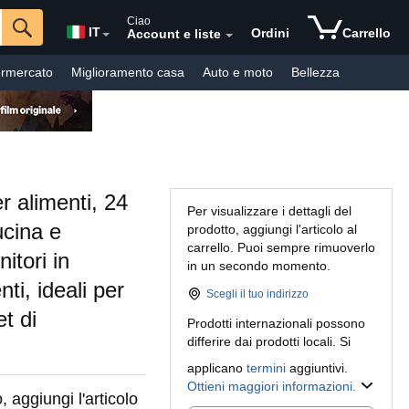
Ciao
IT
Ordini
Carrello
Account e liste
rmercato
Miglioramento casa
Auto e moto
Bellezza
Spedizione Gratuita
Prime Video
io Clienti
er alimenti, 24
Per visualizzare i dettagli del
ucina e
prodotto, aggiungi l'articolo al
carrello. Puoi sempre rimuoverlo
itori in
in un secondo momento.
ti, ideali per
Scegli il tuo indirizzo
et di
Prodotti internazionali possono
differire dai prodotti locali. Si
applicano
termini
aggiuntivi.
Ottieni maggiori informazioni.
, aggiungi l'articolo