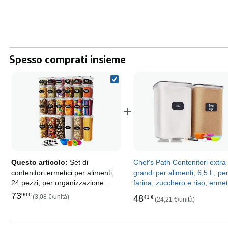
Spesso comprati insieme
+
Questo articolo:
Set di
Chef's Path Contenitori extra
contenitori ermetici per alimenti,
grandi per alimenti, 6,5 L, pe
24 pezzi, per organizzazione
farina, zucchero e riso, ermeti
cucina e dispensa, senza BPA,
per cucina e dispensa, set da
73
90
€
(3,08 €/unità)
48
41
€
(24,21 €/unità)
contenitori in plastica con
pezzi, con misurini, penna e 
coperchi resistenti, ideali per
etichette
cereali, farina e zucchero, set di