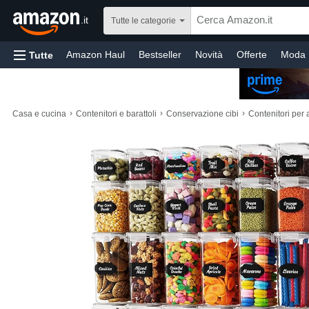
.it
Tutte le categorie
Amazon Haul
Bestseller
Novità
Offerte
Moda
Tutte
Prima infanzia
Sport e Attività all'aperto
Videogioch
Prodotti per animali domestici
Prodotti per tutti i giorn
›
›
›
Casa e cucina
Contenitori e barattoli
Conservazione cibi
Contenitori per 