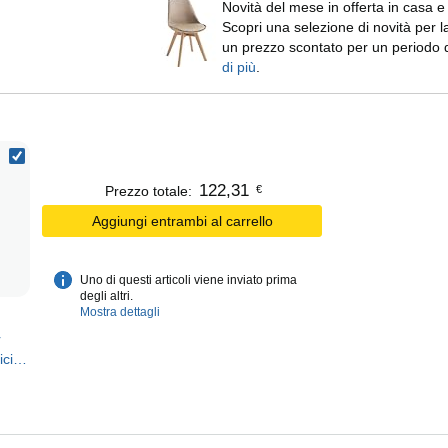
Novità del mese in offerta in casa e
Scopri una selezione di novità per 
un prezzo scontato per un periodo d
di più
.
122
,
31
€
Prezzo totale:
Aggiungi entrambi al carrello
Uno di questi articoli viene inviato prima
degli altri.
Mostra dettagli
r
ci,
 2
8