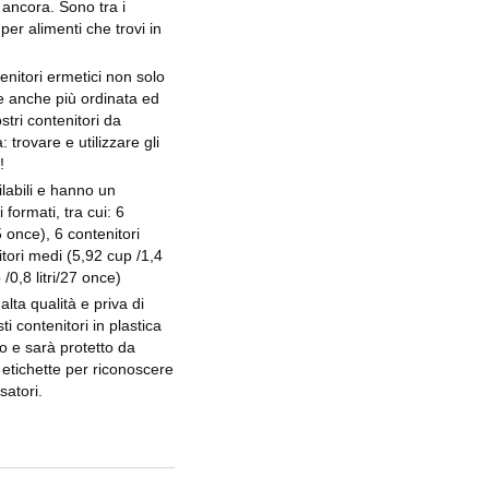
 ancora. Sono tra i
 per alimenti che trovi in
enitori ermetici non solo
e anche più ordinata ed
stri contenitori da
 trovare e utilizzare gli
!
ilabili e hanno un
 formati, tra cui: 6
5 once), 6 contenitori
itori medi (5,92 cup /1,4
 /0,8 litri/27 once)
alta qualità e priva di
ti contenitori in plastica
go e sarà protetto da
e etichette per riconoscere
satori.