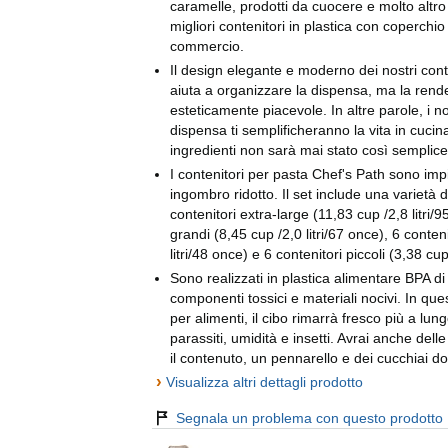
caramelle, prodotti da cuocere e molto altro
migliori contenitori in plastica con coperchio
commercio.
Il design elegante e moderno dei nostri cont
aiuta a organizzare la dispensa, ma la rend
esteticamente piacevole. In altre parole, i no
dispensa ti semplificheranno la vita in cucina:
ingredienti non sarà mai stato così semplice
I contenitori per pasta Chef's Path sono imp
ingombro ridotto. Il set include una varietà di
contenitori extra-large (11,83 cup /2,8 litri/9
grandi (8,45 cup /2,0 litri/67 once), 6 conten
litri/48 once) e 6 contenitori piccoli (3,38 cup
Sono realizzati in plastica alimentare BPA di 
componenti tossici e materiali nocivi. In ques
per alimenti, il cibo rimarrà fresco più a lun
parassiti, umidità e insetti. Avrai anche dell
il contenuto, un pennarello e dei cucchiai do
›
Visualizza altri dettagli prodotto
Segnala un problema con questo prodotto