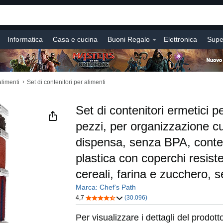
Informatica
Casa e cucina
Buoni Regalo
Elettronica
Supe
i
Salute e cura della casa
Giochi e Giocattoli
Toolkit Acquirente
i
Vendere
Iscriviti e Risparmia
eBook in italiano
Libri
Serviz
›
alimenti
Set di contenitori per alimenti
Set di contenitori ermetici p
pezzi, per organizzazione c
dispensa, senza BPA, conten
plastica con coperchi resisten
cereali, farina e zucchero, s
Marca: Chef's Path
4,7
(30.096)
Per visualizzare i dettagli del prodotto