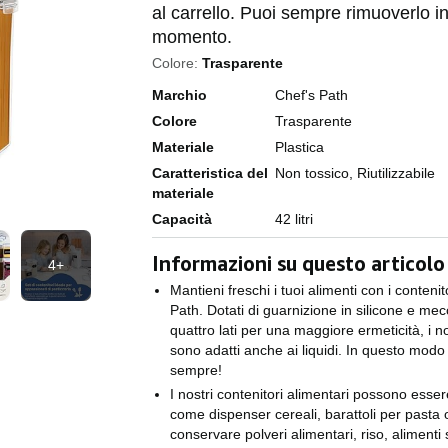
al carrello. Puoi sempre rimuoverlo 
momento.
Colore:
Trasparente
Marchio
Chef's Path
Colore
Trasparente
Materiale
Plastica
Caratteristica del
Non tossico, Riutilizzabile
materiale
Capacità
42 litri
Informazioni su questo articolo
4+
Mantieni freschi i tuoi alimenti con i contenit
Path. Dotati di guarnizione in silicone e me
quattro lati per una maggiore ermeticità, i no
sono adatti anche ai liquidi. In questo modo 
sempre!
I nostri contenitori alimentari possono essere
come dispenser cereali, barattoli per pasta 
conservare polveri alimentari, riso, alimenti