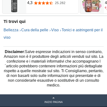
Acido Salicilico, 118 ml |
C
4,3
4
25.282
4,3 su 5 stelle
Peeling Viso Combatte
N
€
Imperfezioni e Punti Neri -
T
Minimizza i Pori Dilatati - per
I
Ti trovi qui
una Pelle Liscia, Uniforme &
P
Luminosa
V
Bellezza
Cura della pelle
Viso
Tonici e astringenti per il
viso
Disclaimer
:Salve espresse indicazioni in senso contrario,
Amazon non è il produttore degli articoli venduti sul sito. La
confezione e i materiali informativi che accompagnano l
´articolo potrebbero contenere informazioni piú dettagliate
rispetto a quelle mostrate sul sito. Ti Consigliamo, pertanto,
di non basarti solo sulle informazioni qui presentate e di
non considerarle esaustive o sostitutive di un consulto
medico.
INIZIO PAGINA