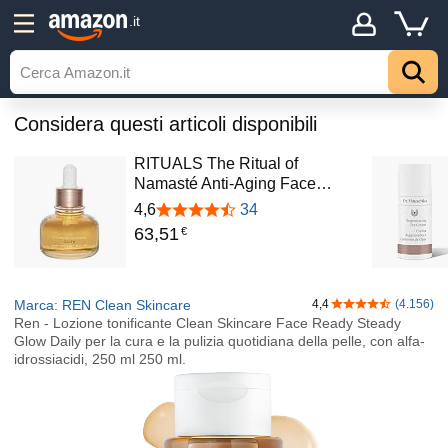
.it
Considera questi articoli disponibili
RITUALS The Ritual of
Namasté Anti-Aging Face…
4,6
34
63
,
51
€
Marca: REN Clean Skincare
4,4
(4.156)
4,4 su 5 stelle
Ren - Lozione tonificante Clean Skincare Face Ready Steady
Glow Daily per la cura e la pulizia quotidiana della pelle, con alfa-
idrossiacidi, 250 ml 250 ml.